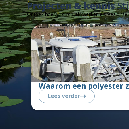
Projecten & kennis
Sti
Ontdek hoe wij circulair werken en lees onz
Waarom een polyester z
Lees verder