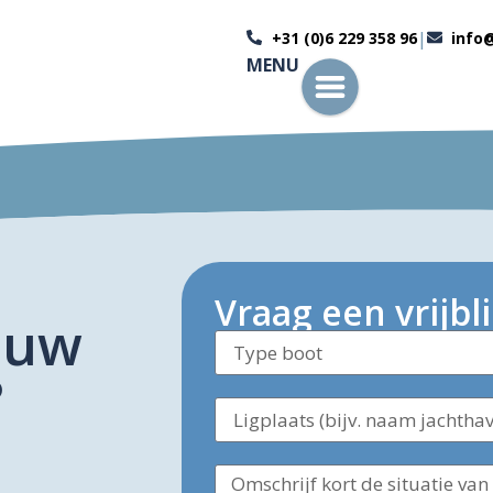
|
+31 (0)6 229 358 96
info
MENU
Vraag een vrijbl
uw
?