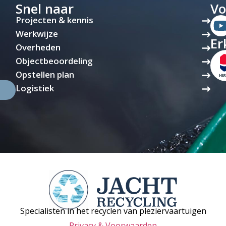
Snel naar
Vo
Projecten & kennis
Werkwijze
Er
Overheden
Objectbeoordeling
Opstellen plan
Logistiek
Specialisten in het recyclen van pleziervaartuigen
Privacy & Voorwaarden