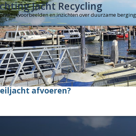
chting Jacht Recycling
e praktijkvoorbeelden en inzichten over duurzame berging
eiljacht afvoeren?