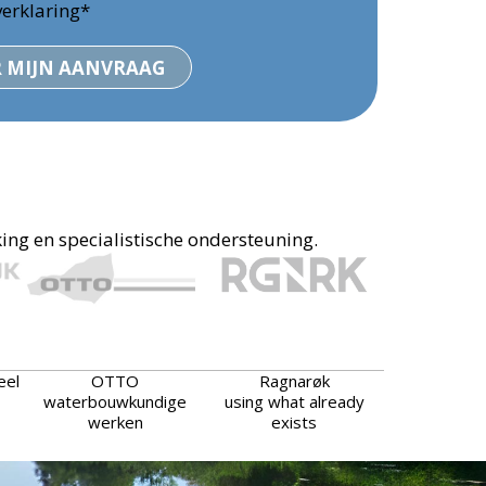
verklaring*
 MIJN AANVRAAG
ng en specialistische ondersteuning.
eel
OTTO
Ragnarøk
waterbouwkundige
using what already
werken
exists