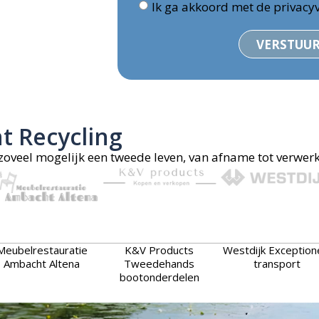
Ik ga akkoord met de privacy
VERSTUUR
ht Recycling
veel mogelijk een tweede leven, van afname tot verwerki
Meubelrestauratie
K&V Products
Westdijk Exception
Ambacht Altena
Tweedehands
transport
bootonderdelen