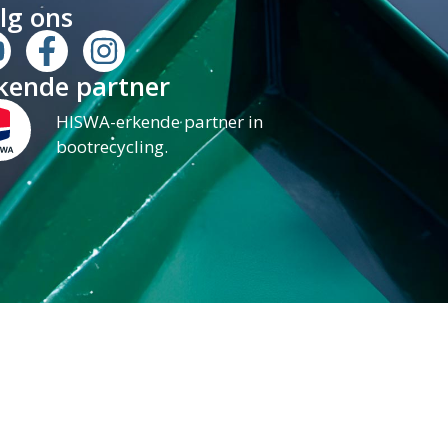
lg ons
kende partner
HISWA-erkende partner in
bootrecycling.