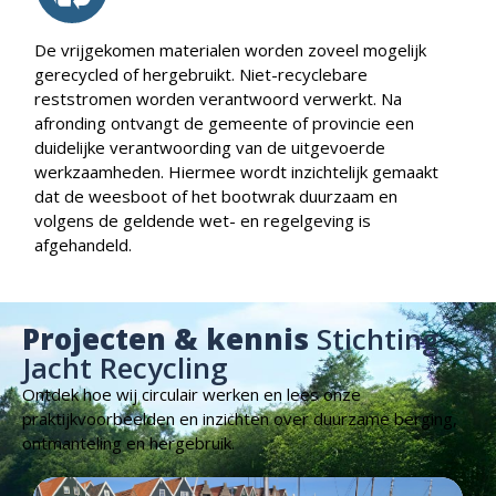
De vrijgekomen materialen worden zoveel mogelijk
gerecycled of hergebruikt. Niet-recyclebare
reststromen worden verantwoord verwerkt. Na
afronding ontvangt de gemeente of provincie een
duidelijke verantwoording van de uitgevoerde
werkzaamheden. Hiermee wordt inzichtelijk gemaakt
dat de weesboot of het bootwrak duurzaam en
volgens de geldende wet- en regelgeving is
afgehandeld.
Projecten & kennis
Stichting
Jacht Recycling
Ontdek hoe wij circulair werken en lees onze
praktijkvoorbeelden en inzichten over duurzame berging,
ontmanteling en hergebruik.