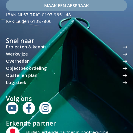
MAAK EEN AFSPRAAK
IBAN NL57 TRIO 0197 9651 48
KvK Leiden 61387800
Snel naar
Projecten & kennis
Werkwijze
Overheden
Objectbeoordeling
Opstellen plan
Logistiek
Volg ons
Erkende partner
HISWA-erkende partner in bootrecycling.