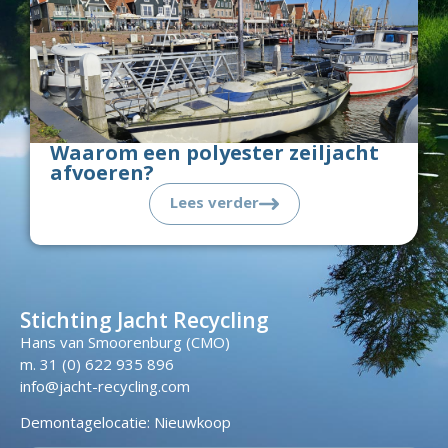
Waarom een polyester zeiljacht
afvoeren?
Lees verder
Stichting Jacht Recycling
Hans van Smoorenburg (CMO)
m. 31 (0) 622 935 896
info@jacht-recycling.com
Demontagelocatie: Nieuwkoop