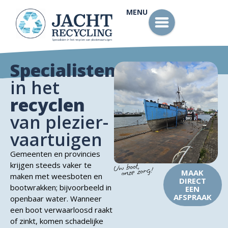
MENU
Specialisten
in het
recyclen
van plezier­
vaartuigen
Gemeenten en provincies
krijgen steeds vaker te
MAAK
maken met weesboten en
DIRECT
bootwrakken; bijvoorbeeld in
EEN
AFSPRAAK
openbaar water. Wanneer
een boot verwaarloosd raakt
of zinkt, komen schadelijke