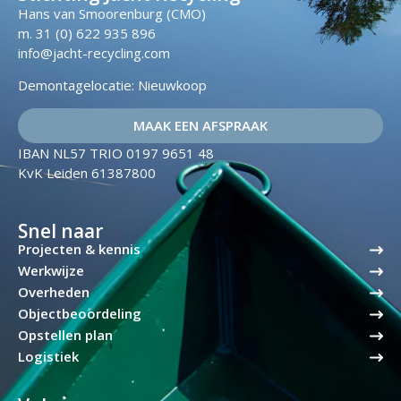
Hans van Smoorenburg (CMO)
m. 31 (0) 622 935 896
info@jacht-recycling.com
Demontagelocatie: Nieuwkoop
MAAK EEN AFSPRAAK
IBAN NL57 TRIO 0197 9651 48
KvK Leiden 61387800
Snel naar
Projecten & kennis
Werkwijze
Overheden
Objectbeoordeling
Opstellen plan
Logistiek