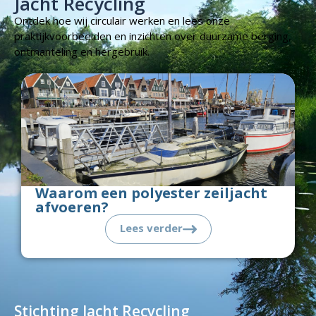
Jacht Recycling
Ontdek hoe wij circulair werken en lees onze
praktijkvoorbeelden en inzichten over duurzame berging,
ontmanteling en hergebruik.
Waarom een polyester zeiljacht
afvoeren?
Lees verder
Stichting Jacht Recycling