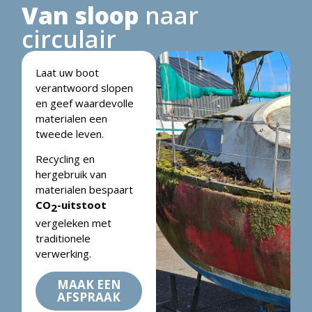
Van sloop
naar
circulair
Laat uw boot
verantwoord slopen
en geef waardevolle
materialen een
tweede leven.
Recycling en
hergebruik van
materialen bespaart
CO
-uitstoot
2
vergeleken met
traditionele
verwerking.
MAAK EEN
AFSPRAAK